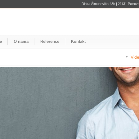
Dinka Šimunovića 43b | 21131 Petrovar
e
O nama
Reference
Kontakt
Vid