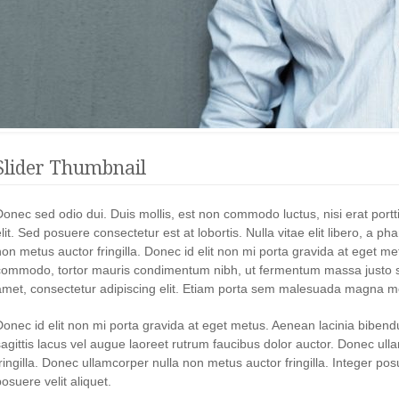
Slider Thumbnail
Donec sed odio dui. Duis mollis, est non commodo luctus, nisi erat portti
elit. Sed posuere consectetur est at lobortis. Nulla vitae elit libero, a 
non metus auctor fringilla. Donec id elit non mi porta gravida at eget m
commodo, tortor mauris condimentum nibh, ut fermentum massa justo si
amet, consectetur adipiscing elit. Etiam porta sem malesuada magna m
Donec id elit non mi porta gravida at eget metus. Aenean lacinia biben
sagittis lacus vel augue laoreet rutrum faucibus dolor auctor. Donec ul
fringilla. Donec ullamcorper nulla non metus auctor fringilla. Integer p
osuere velit aliquet.