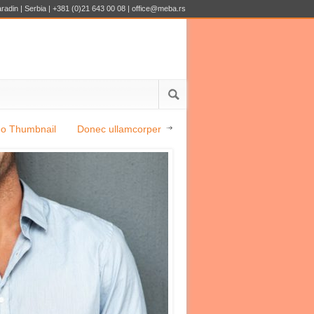
adin | Serbia | +381 (0)21 643 00 08 | office@meba.rs
eo Thumbnail
Donec ullamcorper