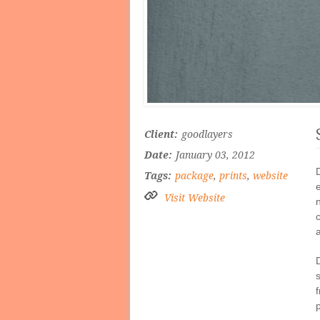
Client:
goodlayers
Date:
January 03, 2012
Tags:
package
,
prints
,
website
Visit Website
p