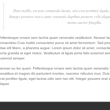
Duis mollis, est non commodo luctus, nisi erat porttitor ligula,
Integer posuere erat a ante venenatis dapibus posuere velit aliq
metus auctor fringilla.
Pellentesque ornare sem lacinia quam venenatis vestibulum. Aenean la
consectetur.Cras mattis consectetur purus sit amet fermentum. Sed posue
vitae elit libero, a pharetra augue. Lorem ipsum dolor sit amet, consectet
porta gravida at eget metus. Vestibulum id ligula porta felis euismod semp
euismod semper.
Aenean eu leo quam. Pellentesque ornare sem lacinia quam venenatis 
penatibus et magnis dis parturient montes, nascetur ridiculus mus. Duis
erat porttitor ligula, eget lacinia odio sem nec elit. Integer posuere era
liquet.