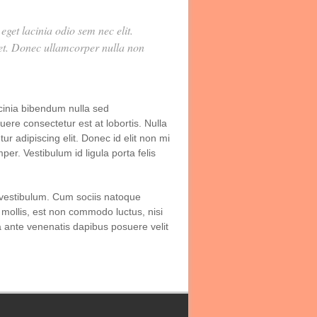
 eget lacinia odio sem nec elit.
uet. Donec ullamcorper nulla non
cinia bibendum nulla sed
re consectetur est at lobortis. Nulla
ur adipiscing elit. Donec id elit non mi
er. Vestibulum id ligula porta felis
vestibulum. Cum sociis natoque
 mollis, est non commodo luctus, nisi
t a ante venenatis dapibus posuere velit