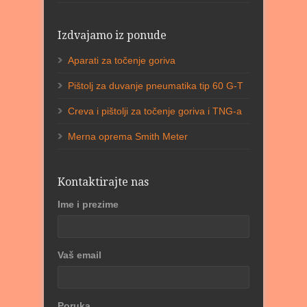
Izdvajamo iz ponude
Aparati za točenje goriva
Pištolj za duvanje pneumatika tip 60 G-T
Creva i pištolji za točenje goriva i TNG-a
Merna oprema Smith Meter
Kontaktirajte nas
Ime i prezime
Vaš email
Poruka