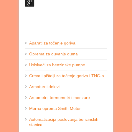
Aparati za točenje goriva
Oprema za duvanje guma
Usisivači za benzinske pumpe
Creva i pištolji za točenje goriva i TNG-a
Armaturni delovi
Areometri, termometri i menzure
Merna oprema Smith Meter
Automatizacija poslovanja benzinskih
stanica