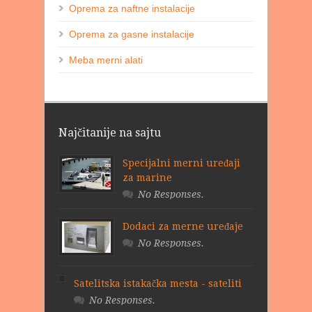
Oprema za naftne instalacije
Oprema za gasne instalacije
Meba merni alati
Najčitanije na sajtu
Specijalni merni uređaji
za marine
No Responses.
Dodaci za merne uređaje
No Responses.
Satelitska istakačka mesta - sateliti
No Responses.