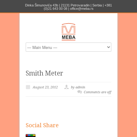
Dinka Šimunovića 43b | 21131 Petrovaradin | Serbia | +381
(0)21 643 00 08 | office@meba.rs
Smith Meter
August 23, 2012
by admin
Comments are off
Social Share