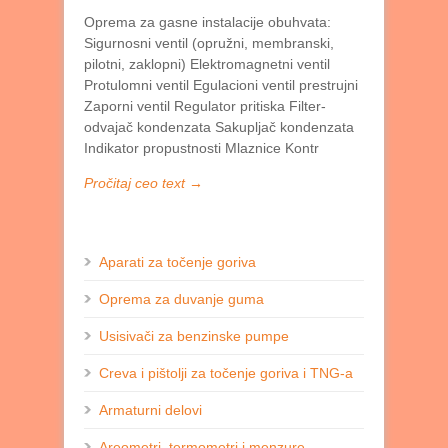
Oprema za gasne instalacije obuhvata:
Sigurnosni ventil (opružni, membranski,
pilotni, zaklopni) Elektromagnetni ventil
Protulomni ventil Egulacioni ventil prestrujni
Zaporni ventil Regulator pritiska Filter-
odvajač kondenzata Sakupljač kondenzata
Indikator propustnosti Mlaznice Kontr
Pročitaj ceo text →
Aparati za točenje goriva
Oprema za duvanje guma
Usisivači za benzinske pumpe
Creva i pištolji za točenje goriva i TNG-a
Armaturni delovi
Areometri, termometri i menzure