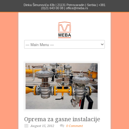
Dinka Šimunovića 43b | 21131 Petrovaradin | Serbia | +381
(0)21 643 00 08 | office@meba.rs
Oprema za gasne instalacije
August 15, 2012
0 Comment