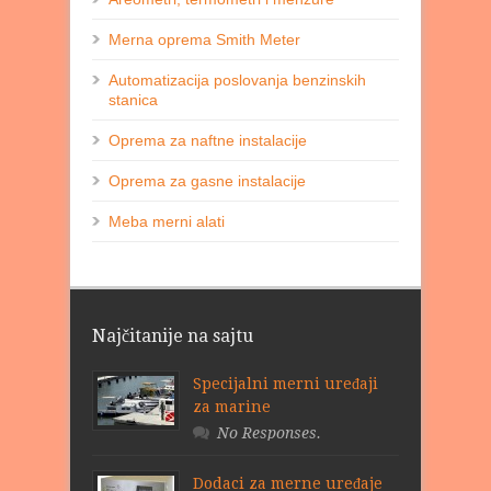
Merna oprema Smith Meter
Automatizacija poslovanja benzinskih
stanica
Oprema za naftne instalacije
Oprema za gasne instalacije
Meba merni alati
Najčitanije na sajtu
Specijalni merni uređaji
za marine
No Responses.
Dodaci za merne uređaje