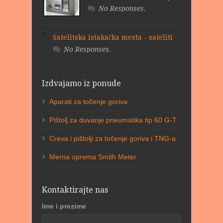
No Responses.
Satelitska istakačka mesta - sateliti
No Responses.
Izdvajamo iz ponude
Aparati za točenje goriva
Pištolj za duvanje pneumatika tip 60 G-T
Creva i pištolji za točenje goriva i TNG-a
Merna oprema Smith Meter
Kontaktirajte nas
Ime i prezime