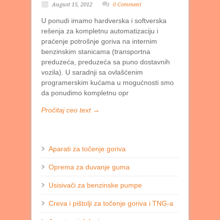
August 15, 2012
0 Comment
U ponudi imamo hardverska i softverska
rešenja za kompletnu automatizaciju i
praćenje potrošnje goriva na internim
benzinskim stanicama (transportna
preduzeća, preduzeća sa puno dostavnih
vozila). U saradnji sa ovlašćenim
programerskim kućama u mogućnosti smo
da ponudimo kompletnu opr
Pročitaj ceo text →
Aparati za točenje goriva
Oprema za duvanje guma
Usisivači za benzinske pumpe
Creva i pištolji za točenje goriva i TNG-a