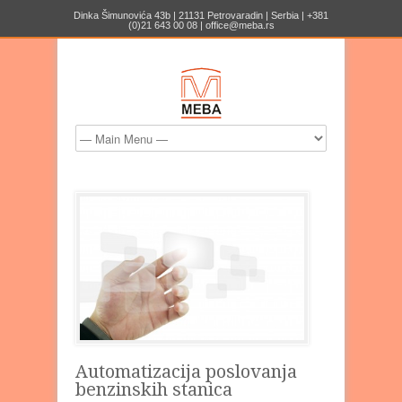
Dinka Šimunovića 43b | 21131 Petrovaradin | Serbia | +381
(0)21 643 00 08 | office@meba.rs
Automatizacija poslovanja
benzinskih stanica