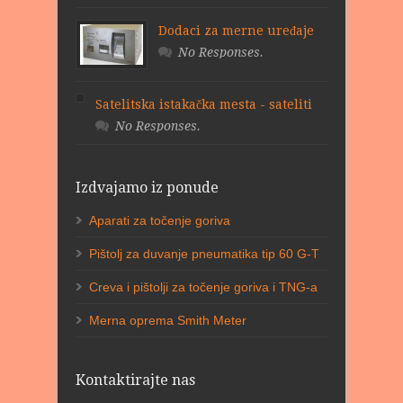
Dodaci za merne uređaje
No Responses.
Satelitska istakačka mesta - sateliti
No Responses.
Izdvajamo iz ponude
Aparati za točenje goriva
Pištolj za duvanje pneumatika tip 60 G-T
Creva i pištolji za točenje goriva i TNG-a
Merna oprema Smith Meter
Kontaktirajte nas