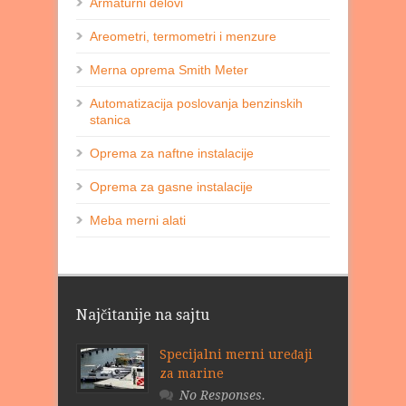
Armaturni delovi
Areometri, termometri i menzure
Merna oprema Smith Meter
Automatizacija poslovanja benzinskih
stanica
Oprema za naftne instalacije
Oprema za gasne instalacije
Meba merni alati
Najčitanije na sajtu
Specijalni merni uređaji
za marine
No Responses.